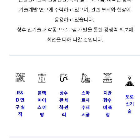
기술개발 연구에 주력하고 있으며,
관련 부서와 현장에
응용하고 있습니다.
향후 신기술과 각종 프로그램 개발을 통한 경쟁력 확보에
최선을 다해 나갈 것입니다.
R&
블랙
상수
스마
지반
도로
D 연
아이
관 세
트차
함수
신기
구 실
스 예
척·관
수재
비 측
술
적
방
리
시공
정