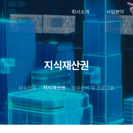
기업 소개
측량 및 설계
회사소개
사업분야
대표 인사말
시설물
유지관리
회사 조직도
기업 소개
측량 및 설계
안전진단
찾아오시는 길
대표 인사말
시설물 유지관
기술연구소
리
회사 조직도
안전진단
찾아오시는 길
지식재산권
기술연구소
보유인증
지식재산권
보유장비 및 프로그램