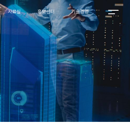
자료실
회사소식
보유인증
자료실
홍보센터
기술경영
홍보영상
지식재산권
브로슈어
보유장비 및
자료실
회사소식
보유인증
프로그램
홍보영상
지식재산권
브로슈어
보유장비 및 프
로그램