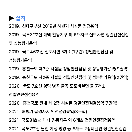
▶
실적
2019.
신대구부산
2019
년 하반기 시설물 점검용역
2019
.
국도
31
호선 태백 혈동지구 외
6
개지구 절토사면 정밀안전점검
및 성능평가용역
2019
.
국도
46
호선 절토사면
5
개소
(1
구간
)
정밀안전점검 및
성능평가용역
2019
.
홍천국토 제
2
종 시설물 정밀안전점검 및 성능평가용역
(9
권역
)
2019
.
홍천국토 제
2
종 시설물 정밀안전점검 및 성능평가용역
(2
권역
)
2020
. 국도
7
호선 영덕 병곡 금곡 도로비탈면 등
7
개소
정밀안전점검용역
2020.
홍천국토 관내 제
2
종 시설물 정밀안전점검용역
(7
권역
)
2021.
해빙기 급경사지 안전점검용역
(3
구역
)
2021.
국도
31
호선 태백 혈동지구 외
6
개소 정밀안전점검용역
2021.
국도
7
호선 울진 기성 망양 등
6
개소
2
종비탈면 정밀안전점검