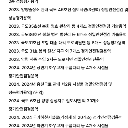
2
종 성능평가용역
2023
. 양양출장소 관내 국도
46
호선 절토사면
(3
권역
)
정밀안전점검 
성능평가용역
2023
. 국도
35
호선 봉화 명호 관창리 등
4
개소 정밀안전점검 기술용역
2023
. 국도
36
호선 봉화 법전 법전리 등
6
개소 정밀안전점검 기술용역
2023
. 국도
31
호선 포항 대송 대각 도로비탈면 등
6
개소 성능평가용역
2023
. 국도
31
호 봉화 갈산
1
지구 외
7
개소 정기안전점검용역
2023
. 양평 서종 수입
2
지구 도로사면 정밀안전진단용역
2024. 2024년 상반기 하우고개 구름다리 등 4개소 시설물
정기안전점검용역
2024. 2024년 홍천국토 관내 제2종 시설물 정밀안전점검 및
성능평가용역(7권역)
2024. 국도 6호선 양평 삼성지구 절토사면 외 30개소
정기안전점검용역
2024. 2024 국가하천시설물(가정제 외 20개소) 정기안전점검용역
2024. 2024년 하반기 하우고개 구름다리 등 4개소 시설물